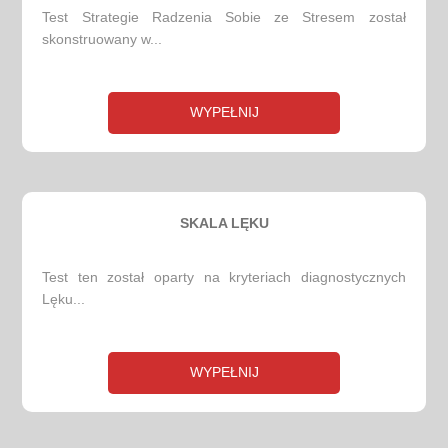
Test Strategie Radzenia Sobie ze Stresem został
skonstruowany w...
WYPEŁNIJ
SKALA LĘKU
Test ten został oparty na kryteriach diagnostycznych
Lęku...
WYPEŁNIJ