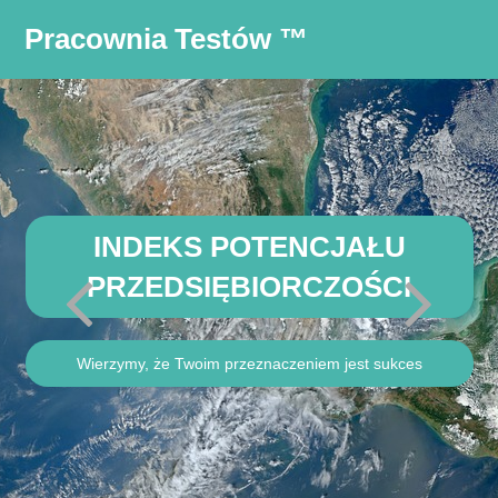
Pracownia Testów
™
INDEKS POTENCJAŁU
PRZEDSIĘBIORCZOŚCI
Wierzymy, że Twoim przeznaczeniem jest sukces