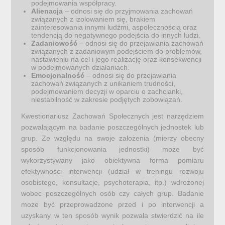
podejmowania współpracy.
Alienacja
– odnosi się do przyjmowania zachowań
związanych z izolowaniem się, brakiem
zainteresowania innymi ludźmi, aspołecznością oraz
tendencją do negatywnego podejścia do innych ludzi.
Zadaniowość
– odnosi się do przejawiania zachowań
związanych z zadaniowym podejściem do problemów,
nastawieniu na cel i jego realizację oraz konsekwencji
w podejmowanych działaniach.
Emocjonalność
– odnosi się do przejawiania
zachowań związanych z unikaniem trudności,
podejmowaniem decyzji w oparciu o zachcianki,
niestabilność w zakresie podjętych zobowiązań.
Kwestionariusz Zachowań Społecznych jest narzędziem
pozwalającym na badanie poszczególnych jednostek lub
grup. Ze względu na swoje założenia (mierzy obecny
sposób funkcjonowania jednostki) może być
wykorzystywany jako obiektywna forma pomiaru
efektywności interwencji (udział w treningu rozwoju
osobistego, konsultacje, psychoterapia, itp.) wdrożonej
wobec poszczególnych osób czy całych grup. Badanie
może być przeprowadzone przed i po interwencji a
uzyskany w ten sposób wynik pozwala stwierdzić na ile