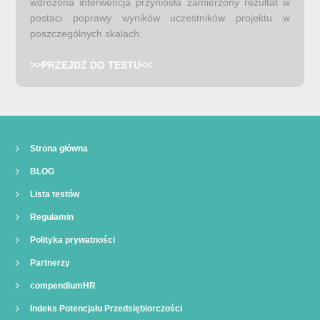
wdrożona interwencja przyniosła zamierzony rezultat w
postaci poprawy wyników uczestników projektu w
poszczególnych skalach.
>>PRZEJDŹ DO TESTU<<
Strona główna
BLOG
Lista testów
Regulamin
Polityka prywatności
Partnerzy
compendiumHR
Indeks Potencjału Przedsiębiorczości