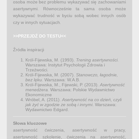
osoba może bez problemu wykazywać się zachowaniami
asertywnymi. Równocześnie ta sama osoba może
wykazywać trudność w byciu sobą wobec innych osób
czy w innych sytuacjach.
>>PRZEJDŹ DO TESTU<<
Źródła inspiracji
Król-Fijewska, M. (1993).
Trening asertywności.
Warszawa: Instytut Psychologii Zdrowia i
Trzeźwości.
Król-Fijewska, M. (2007).
Stanowczo, łagodnie,
bez lęku.
Warszawa: W.A.B.
Król-Fijewska, M., Fijewski, P. (2013).
Asertywność
menedżera.
Warszawa: Polskie Wydawnictwo
Ekonomiczne
Wróbel, A. (2011).
Asertywność na co dzień, czyli
jak żyć w zgodzie ze sobą i innymi
. Warszawa:
Wydawnictwo Edgard.
Słowa kluczowe
asertywność ćwiczenia, asertywność w pracy,
asertywność szkolenie, ćwiczenia na asertywność,