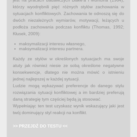
jest na pracach badawczych Blake’a i Muntona (1964),
którzy wyodrębnili pięć różnych stylów zachowania w
sytuacjach konfliktowych. Zachowania te odnoszą się do
dwóch niezależnych wymiarów, motywacji, leżących u
podłoża zachowania podczas konfliktu (Thomas, 1992;
Kłusek, 2009):
maksymalizacji interesu własnego,
maksymalizacji interesu partnera.
Każdy ze stylów w określonych sytuacjach ma swoje
atuty jak również niesie ze sobą określone negatywne
konsekwencje, dlatego nie można mówić o istnieniu
jednej najlepszej w każdej sytuacji.
Ludzie mogą wykazywać preferencje do danego stylu
rozwiązania sytuacji konfliktowej a im bardziej preferują
daną strategię tym częściej będą ją stosować.
Wypełniając ten test uzyskasz wynik wskazujący jaki jest
twój dominujący styl reakcji na konflikt.
>> PRZEJDŹ DO TESTU <<