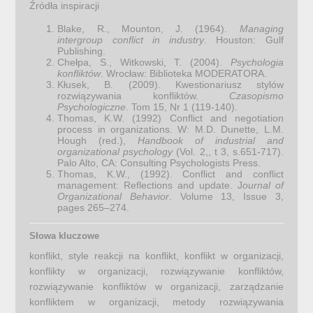
Źródła inspiracji
Blake, R., Mounton, J. (1964).
Managing
intergroup conflict in industry
. Houston: Gulf
Publishing.
Chełpa, S., Witkowski, T. (2004).
Psychologia
konfliktów
. Wrocław: Biblioteka MODERATORA.
Kłusek, B. (2009). Kwestionariusz stylów
rozwiązywania konfliktów.
Czasopismo
Psychologiczne
. Tom 15, Nr 1 (119-140).
Thomas, K.W. (1992) Conflict and negotiation
process in organizations. W: M.D. Dunette, L.M.
Hough (red.),
Handbook of industrial and
organizational psychology
(Vol. 2,, t 3, s.651-717).
Palo Alto, CA: Consulting Psychologists Press.
Thomas, K.W., (1992). Conflict and conflict
management: Reflections and update. J
ournal of
Organizational Behavior
. Volume 13, Issue 3,
pages 265–274.
Słowa kluczowe
konflikt, style reakcji na konflikt, konflikt w organizacji,
konflikty w organizacji, rozwiązywanie konfliktów,
rozwiązywanie konfliktów w organizacji, zarządzanie
konfliktem w organizacji, metody rozwiązywania